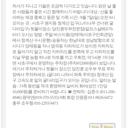
처서가 지나고 가을은 조금씩 다가오고 잇습니다. 맑은 날 좋
은 사람들과 좋은 시간 함께하시기 바랍니다 대상 : 산을 좋
아하는 재경 충북고 동문 및 가족 시간 : 9월 7일(일) 오전 9시
모이는 곳 : 서초구 원지동 청계산 입구(느티나무 건너편 굴
다리입구) 뒷풀이장소: 당진콩두부전문점(알프스샬레)576-
6315 오시는 방법 : 주말 버스이용(양재역(서초구민회관앞)
에서 청계산 수시운행) 승용차는 한남대로 성남방향으로 오
시다가 양재동을 지나 염곡동 지하차도가 보이면 지하차도
로 들어가지 말고 직진 지하차도를 왼쪽에 두고 지하차도를
지날 무렵 농협 하나로 마트를 끼고 우회전, 약 5-6분 가다보
면 서초구에서 운영하는 주차장 (주차비2000원)이 보입니다.
여기서 주차하거나 뒷풀이 장소인 당진콩 순두부 무료 주차
장에서 주차하세요. (굴다리 나와서 좌측 주차장) 청계산 입
구 고속도로 밑의 굴다리입구가 모이는 곳입니다.. 알리는 말
씀 : 가족 동반을 적극 환영하며 실비의 회비(성인 1인당
10,000원)를 준비하기 바랍니다. ☎ 연락처 : 김춘수 (011-260-
4946) 원덕연(019-370-5535) 9회 회장 안원중 011-9626-6472
총무 조두형 010-2293-9471