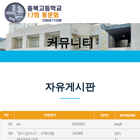
커뮤니티
자유게시판
181
test
9/24/2024
simple
180
“돈이 없어서”…수학여행
5/4/2009
관리
불참학생 급증
자