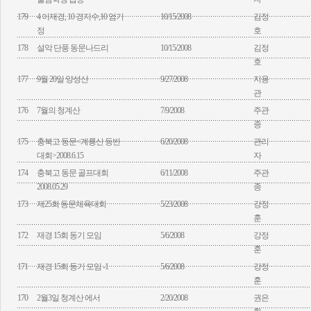
179
4 이재경, 10 경지수,10 엄기
10/15/2008
김정
정
호
178
설악 단풍 동문나드리
10/15/2008
김정
호
177
9월 20일 양성산
9/27/2008
지용
관
176
7월의 청계산
7/9/2008
주관
종
175
충북고 동문<계룡산 등반
6/20/2008
관리
대회>2008.6.15
자
174
충북고 동문 골프대회
6/11/2008
주관
2008.05.29
종
173
제25회 동문체육대회
5/23/2008
강정
훈
172
재경 15회 동기 모임
5/6/2008
강정
훈
171
재경 15회 동기 모임 -1
5/6/2008
강정
훈
170
2월3일 청계산 에서
2/20/2008
권은